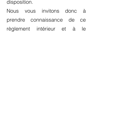
disposition.
Nous vous invitons donc à
prendre connaissance de ce
règlement intérieur et à le
respecter scrupuleusement tout
au long de votre parcours au sein
d'Odyssée Formation. Si vous
avez des questions, n'hésitez pas
à vous adresser à notre équipe
administrative qui se fera un
plaisir de vous répondre.
VOIR LE REGLEMENT
Odyssée Formation
Parc des Barbanniers
6 Place du
village
92230 Gennevilliers ​