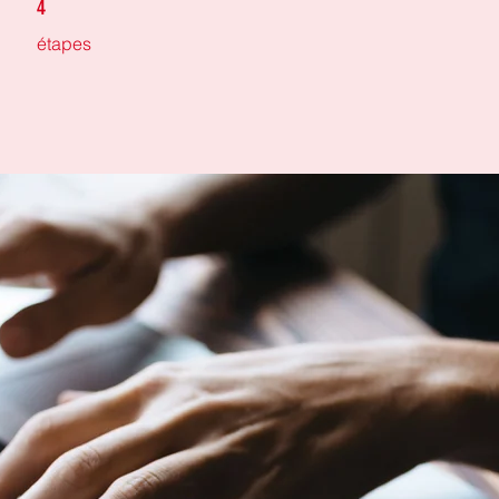
4
étapes